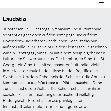
Navigati
aktivier
Laudatio
"Klosterschule – GanztagsGymnasium und Kulturschule" –
so steht es ganz oben auf der Homepage und auf dem
Cover der wunderbaren Jahrbücher. Doch ist das nur
äußere Hülle, nur PR? Nein! Mit der Klosterschule zeichnen
wir ein Ganztagsgymnasium mit einem beispielgebenden
kulturellen Schwerpunkt aus. Der Hamburger Stadtteil St.
Georg – ein Stadtteil mit sogenannter "kultureller Vielfalt".
In der Klosterschule bilden diese beiden Begriffe eine
Symbiose. Um dem Geheimnis der Schule auf die Spur zu
kommen, sollte das Wortpaar die Plätze tauschen. Denn
zunächst ist da die Vielfalt. Die Schülerschaft ist in ihrer
sozialen Zusammensetzung überraschend vielfältig.
Bildungsnahe Elternhäuser aus privilegierten
Innenstadtteilen melden ihre Kinder gerne an der