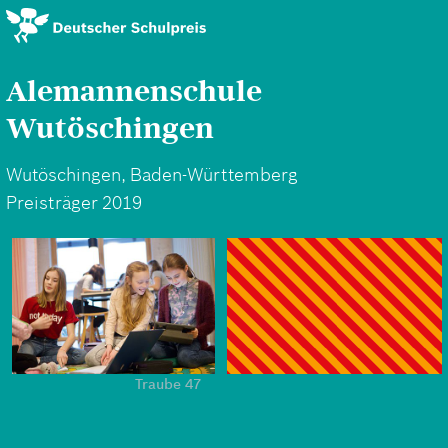
Direkt
zum
Inhalt
Alemannenschule
Wutöschingen
Wutöschingen, Baden-Württemberg
Preisträger 2019
Traube 47