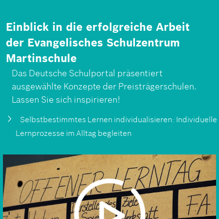
Einblick in die erfolgreiche Arbeit
der Evangelisches Schulzentrum
Martinschule
Das Deutsche Schulportal präsentiert
ausgewählte Konzepte der Preisträgerschulen.
Lassen Sie sich inspirieren!
Selbstbestimmtes Lernen individualisieren: Individuelle
Lernprozesse im Alltag begleiten