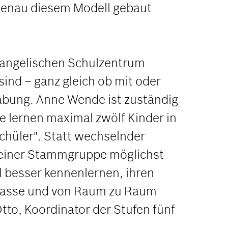
 genau diesem Modell gebaut
Evangelischen Schulzentrum
ind – ganz gleich ob mit oder
abung. Anne Wende ist zuständig
se lernen maximal zwölf Kinder in
chüler". Statt wechselnder
r einer Stammgruppe möglichst
el besser kennenlernen, ihren
 Klasse und von Raum zu Raum
tto, Koordinator der Stufen fünf