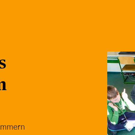
s
m
e
pommern