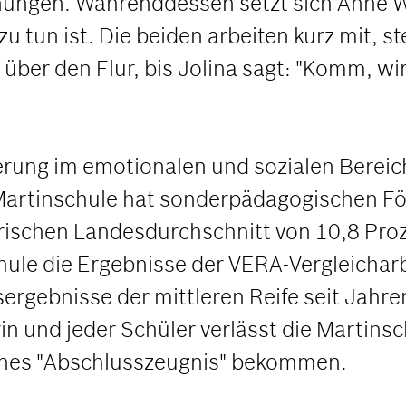
chnungen. Währenddessen setzt sich Anne
u tun ist. Die beiden arbeiten kurz mit, 
n über den Flur, bis Jolina sagt: "Komm, w
rung im emotionalen und sozialen Bereich.
Martinschule hat sonderpädagogischen För
chen Landesdurchschnitt von 10,8 Proze
schule die Ergebnisse der VERA-Vergleichar
ergebnisse der mittleren Reife seit Jahren
n und jeder Schüler verlässt die Martins
ernes "Abschlusszeugnis" bekommen.