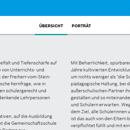
ÜBERSICHT
PORTRÄT
ielfalt und Tiefenschärfe auf
Mit Beharrlichkeit, spürbare
von Unterrichts- und
Jahre kultivierten Entwickl
 der Freiherr-vom-Stein-
um nichts weniger als "die S
sche Kernfrage, wie in
pädagogische Haltung, bei de
nen schülergerecht und
außerschulischen Partner ih
h denkende Lehrpersonen
gestalten und so miteinande
und Schülern erwarten. Weg
dem Ziel, alle Schülerinnen 
ativen, auf die Ausbildung
ist das auch von den Eltern 
et die Gemeinschaftsschule
verpflichtet fühlt und mit e