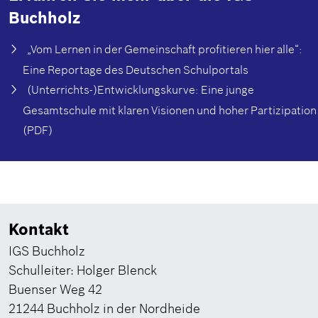
Buchholz
„Vom Lernen in der Gemeinschaft profitieren hier alle“:
Eine Reportage des Deutschen Schulportals
(Unterrichts-)Entwicklungskurve: Eine junge
Gesamtschule mit klaren Visionen und hoher Partizipation
(PDF)
Kontakt
IGS Buchholz
Schulleiter: Holger Blenck
Buenser Weg 42
21244 Buchholz in der Nordheide