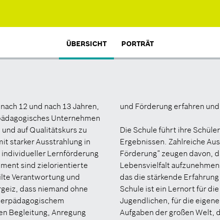
ÜBERSICHT
PORTRÄT
nach 12 und nach 13 Jahren,
und Förderung erfahren und
es pädagogisches Unternehmen
 und auf Qualitätskurs zu
Die Schule führt ihre Schül
 starker Ausstrahlung in
Ergebnissen. Zahlreiche Aus
 individueller Lernförderung
Förderung“ zeugen davon, da
ement sind zielorientierte
Lebensvielfalt aufzunehmen
ilte Verantwortung und
das die stärkende Erfahrung
hrgeiz, dass niemand ohne
Schule ist ein Lernort für di
onderpädagogischem
Jugendlichen, für die eigene
en Begleitung, Anregung
Aufgaben der großen Welt, d