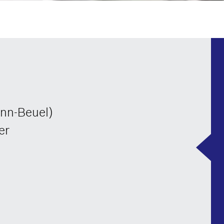
onn-Beuel)
er