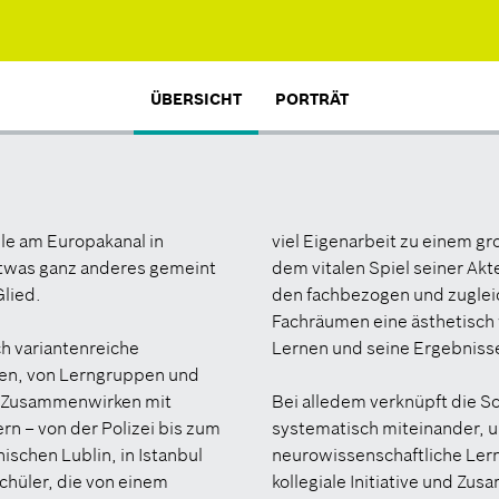
ÜBERSICHT
PORTRÄT
ule am Europakanal in
viel Eigenarbeit zu einem 
etwas ganz anderes gemeint
dem vitalen Spiel seiner A
Glied.
den fachbezogen und zuglei
Fachräumen eine ästhetisch 
h variantenreiche
Lernen und seine Ergebnisse 
en, von Lerngruppen und
s Zusammenwirken mit
Bei alledem verknüpft die S
n – von der Polizei bis zum
systematisch miteinander, u
ischen Lublin, in Istanbul
neurowissenschaftliche Le
Schüler, die von einem
kollegiale Initiative und Z