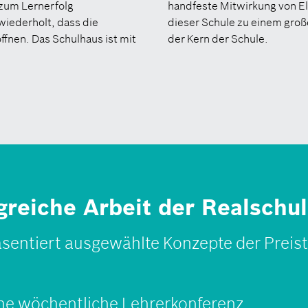
 zum Lernerfolg
handfeste Mitwirkung von El
wiederholt, dass die
dieser Schule zu einem groß
fnen. Das Schulhaus ist mit
der Kern der Schule.
olgreiche Arbeit der Realsch
sentiert ausgewählte Konzepte der Preist
ine wöchentliche Lehrerkonferenz