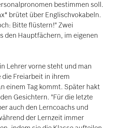
Personalpronomen bestimmen soll.
* brütet über Englischvokabeln.
och: Bitte flüstern!" Zwei
s den Hauptfächern, im eigenen
 ein Lehrer vorne steht und man
die Freiarbeit in ihrem
an einem Tag kommt. Später hakt
nden Gesichtern. "Für die letzte
aber auch den Lerncoachs und
 während der Lernzeit immer
n, indem sie die Klasse aufteilen.