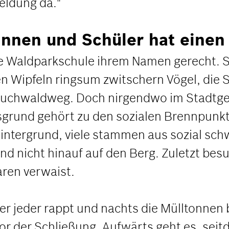
meldung da."
rinnen und Schüler hat einen
ie Waldparkschule ihrem Namen gerecht. Si
en Wipfeln ringsum zwitschern Vögel, die
uchwaldweg. Doch nirgendwo im Stadtgeb
rund gehört zu den sozialen Brennpunkten
intergrund, viele stammen aus sozial sch
ind nicht hinauf auf den Berg. Zuletzt be
aren verwaist.
 hier jeder rappt und nachts die Mülltonnen
or der Schließung. Aufwärts geht es, seit