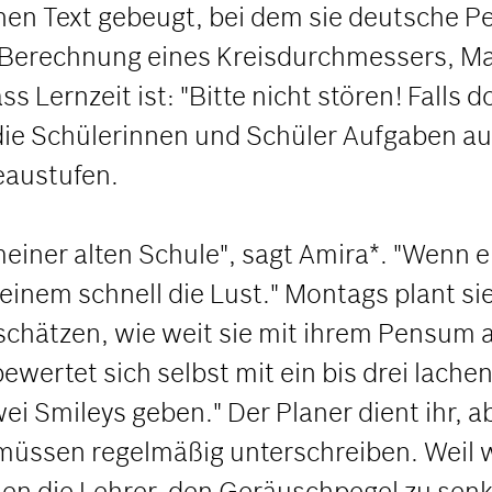
inen Text gebeugt, bei dem sie deutsche 
Berechnung eines Kreisdurchmessers, Max
s Lernzeit ist: "Bitte nicht stören! Falls d
ie Schülerinnen und Schüler Aufgaben au
eaustufen.
f meiner alten Schule", sagt Amira*. "Wenn
nem schnell die Lust." Montags plant sie 
schätzen, wie weit sie mit ihrem Pensum 
bewertet sich selbst mit ein bis drei lache
ei Smileys geben." Der Planer dient ihr, 
e müssen regelmäßig unterschreiben. Weil
en die Lehrer, den Geräuschpegel zu senke