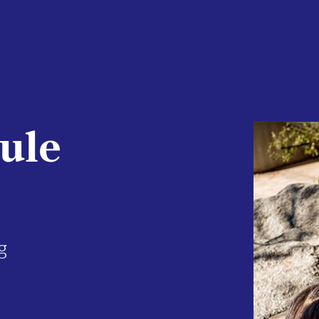
ule
g