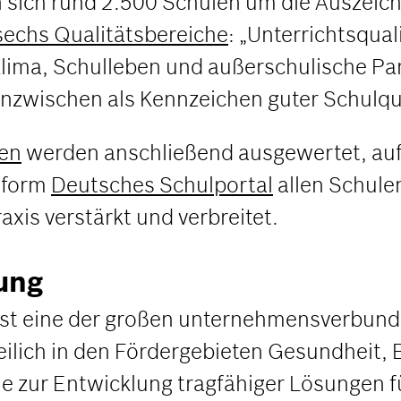
 sich rund 2.500 Schulen um die Auszeic
sechs Qualitätsbereiche
: „Unterrichtsqual
lklima, Schulleben und außerschulische Pa
 inzwischen als Kennzeichen guter Schulqu
len
werden anschließend ausgewertet, aufb
ttform
Deutsches Schulportal
allen Schule
axis verstärkt und verbreitet.
ung
ist eine der großen unternehmensverbunde
ilich in den Fördergebieten Gesundheit, 
ie zur Entwicklung tragfähiger Lösungen fü