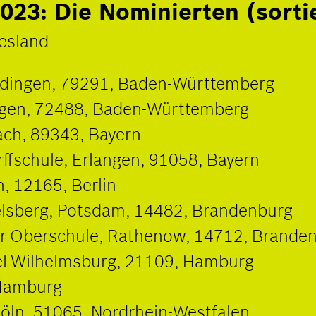
023: Die Nominierten (sorti
esland
dingen, 79291, Baden-Württemberg
ngen, 72488, Baden-Württemberg
ch, 89343, Bayern
rffschule, Erlangen, 91058, Bayern
, 12165, Berlin
lsberg, Potsdam, 14482, Brandenburg
r Oberschule, Rathenow, 14712, Brande
sel Wilhelmsburg, 21109, Hamburg
 Hamburg
Köln, 51065, Nordrhein-Westfalen