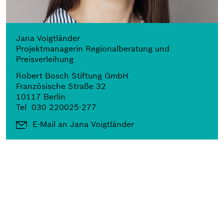
Jana Voigtländer
Projektmanagerin Regionalberatung und
Preisverleihung
Robert Bosch Stiftung GmbH
Französische Straße 32
10117 Berlin
Tel
030 220025-277
E-Mail an Jana Voigtländer