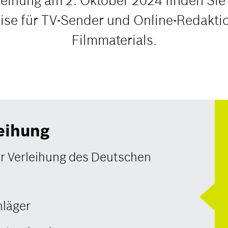
leihung am 2. Oktober 2024 finden Sie a
ise für TV-Sender und Online-Redakt
Filmmaterials.
leihung
ur Verleihung des Deutschen
hläger