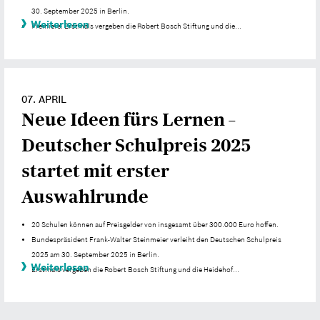
30. September 2025 in Berlin.
Weiterlesen
Premiere: Erstmals vergeben die Robert Bosch Stiftung und die...
07. APRIL
Neue Ideen fürs Lernen –
Deutscher Schulpreis 2025
startet mit erster
Auswahlrunde
20 Schulen können auf Preisgelder von insgesamt über 300.000 Euro hoffen.
Bundespräsident Frank-Walter Steinmeier verleiht den Deutschen Schulpreis
2025 am 30. September 2025 in Berlin.
Weiterlesen
Erstmals vergeben die Robert Bosch Stiftung und die Heidehof...