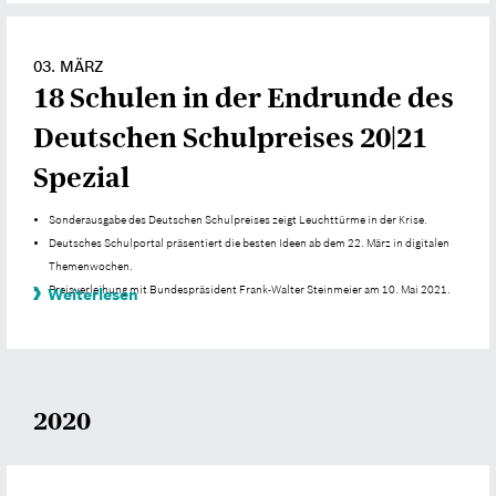
03. MÄRZ
18 Schulen in der Endrunde des
Deutschen Schulpreises 20|21
Spezial
Sonderausgabe des Deutschen Schulpreises zeigt Leuchttürme in der Krise.
Deutsches Schulportal präsentiert die besten Ideen ab dem 22. März in digitalen
Themenwochen.
Preisverleihung mit Bundespräsident Frank-Walter Steinmeier am 10. Mai 2021.
Weiterlesen
2020