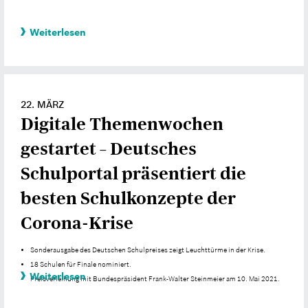
Weiterlesen
22. MÄRZ
Digitale Themenwochen
gestartet – Deutsches
Schulportal präsentiert die
besten Schulkonzepte der
Corona-Krise
Sonderausgabe des Deutschen Schulpreises zeigt Leuchttürme in der Krise.
18 Schulen für Finale nominiert.
Weiterlesen
Preisverleihung mit Bundespräsident Frank-Walter Steinmeier am 10. Mai 2021.