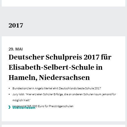
2017
29. MAI
Deutscher Schulpreis 2017 für
Elisabeth-Selbert-Schule in
Hameln, Niedersachsen
Bundeskanzlerin Angela Merkel ehrt Deutschlands beste Schule 2017
Jury lobt: "Hier erzielen Schüler Erfolge, die an anderen Schulen kaum jemand für
möglich hielt"
Insgesamt 265.000 Euro für Preisträgerschulen
Weiterlesen