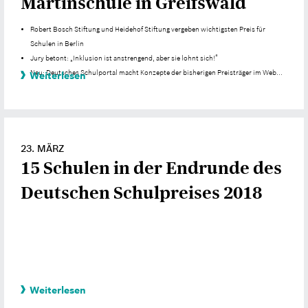
Martinschule in Greifswald
Robert Bosch Stiftung und Heidehof Stiftung vergeben wichtigsten Preis für
Schulen in Berlin
Jury betont: „Inklusion ist anstrengend, aber sie lohnt sich!“
Neu: Deutsches Schulportal macht Konzepte der bisherigen Preisträger im Web...
Weiterlesen
23. MÄRZ
15 Schulen in der Endrunde des
Deutschen Schulpreises 2018
Weiterlesen