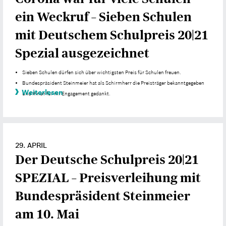
ein Weckruf – Sieben Schulen
mit Deutschem Schulpreis 20|21
Spezial ausgezeichnet
Sieben Schulen dürfen sich über wichtigsten Preis für Schulen freuen.
Bundespräsident Steinmeier hat als Schirmherr die Preisträger bekanntgegeben
Weiterlesen
und ihnen für ihr Engagement gedankt.
29. APRIL
Der Deutsche Schulpreis 20|21
SPEZIAL – Preisverleihung mit
Bundespräsident Steinmeier
am 10. Mai