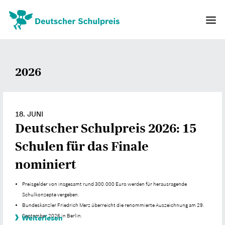
Direkt
zum
Navig
Inhalt
aktivi
2026
18. JUNI
Deutscher Schulpreis 2026: 15
Schulen für das Finale
nominiert
Preisgelder von insgesamt rund 300.000 Euro werden für herausragende
Schulkonzepte vergeben.
Bundeskanzler Friedrich Merz überreicht die renommierte Auszeichnung am 29.
September 2026 in Berlin.
Weiterlesen